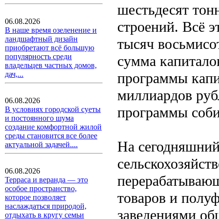
шестьдесят тонн
06.08.2026
строений. Всё э
В наше время озеленение и
ландшафтный дизайн
тысяч восьмисо
приобретают всё большую
популярность среди
сумма капитало
владельцев частных домов,
программы капи
дач,...
миллиардов руб
06.08.2026
программы соби
В условиях городской суеты
и постоянного шума
создание комфортной жилой
среды становится все более
На сегодняшний
актуальной задачей....
сельскохозяйст
06.08.2026
перерабатывающ
Терраса и веранда — это
особое пространство,
товаров и полуф
которое позволяет
наслаждаться природой,
заведениями об
отдыхать в кругу семьи