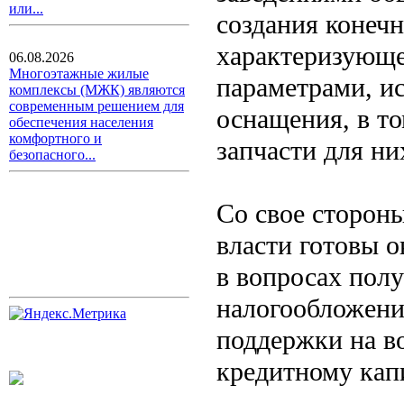
или...
создания конеч
характеризующ
06.08.2026
Многоэтажные жилые
параметрами, и
комплексы (МЖК) являются
современным решением для
оснащения, в т
обеспечения населения
комфортного и
запчасти для ни
безопасного...
Со свое сторон
власти готовы 
в вопросах пол
налогообложени
поддержки на в
кредитному кап