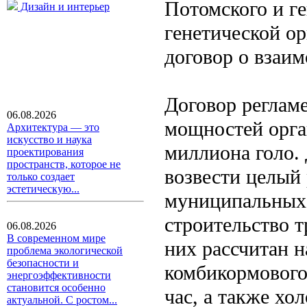
Потомского и г
Дизайн и интерьер
генетической о
договор о взаим
Договор реглам
06.08.2026
мощностей орга
Архитектура — это
искусство и наука
миллиона голо. 
проектирования
пространств, которое не
возвести целый 
только создает
эстетическую...
муниципальных 
строительство 
06.08.2026
В современном мире
них рассчитан н
проблема экологической
безопасности и
комбикормового
энергоэффективности
становится особенно
час, а также х
актуальной. С ростом...