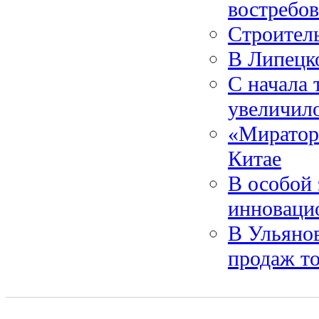
востребов
Строител
В Липецко
С начала 
увеличил
«Мираторг
Китае
В особой
инноваци
В Ульяно
продаж то