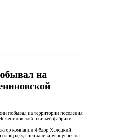
побывал на
ениновской
кин побывал на территории поселения
Межениновской птичьей фабрики.
иректор компании Фёдор Халецкий
ю площадку, специализирующуюся на