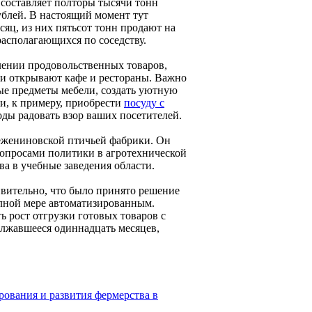
 составляет полторы тысячи тонн
ублей. В настоящий момент тут
яц, из них пятьсот тонн продают на
располагающихся по соседству.
лении продовольственных товаров,
ми открывают кафе и рестораны. Важно
мые предметы мебели, создать уютную
и, к примеру, приобрести
посуду с
оды радовать взор ваших посетителей.
ежениновской птичьей фабрики. Он
опросами политики в агротехнической
ва в учебные заведения области.
вительно, что было принято решение
олной мере автоматизированным.
ь рост отгрузки готовых товаров с
должавшееся одиннадцать месяцев,
рования и развития фермерства в