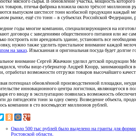
аботке мясного сырья. В обновление участка, мощность которого
ых товаров, птичья фабрика вложила около трёхсот миллионов р
аются выпуском шестисот тонн колбасной продукции каждый мес
ьном рынке, ещё сто тонн – в субъектах Российской Федерации, 
ледние годы многие компании, специализирующиеся на изготов
чают договора с заведениями общественного питания или же са
лько построить или арендовать здание, установить все необходи
новку, нужно также уделить пристальное внимание каждой мелоч
пом на заказ
. Изысканная и оригинальная посуда будет долгие г
альное внимание Сергей Жвачкин уделил детской продукции М
рядился, чтобы вице-губернатор Андрей Кнорр, занимающийся в
ли, отработал возможности отгрузки товаров высочайшего качест
вая потенциал обновлённой производственной площадки, неуди
оительстве инновационного центра логистики, являющегося в п
даря его вводу в эксплуатацию появилась возможность обеспечит
ати до пятидесяти тонн за одну смену. Возведение объекта, про
ось компании в сто восемьдесят миллионов рублей.
Около 500 тыс рублей было выделено на гранты для форми
Ростовской области.