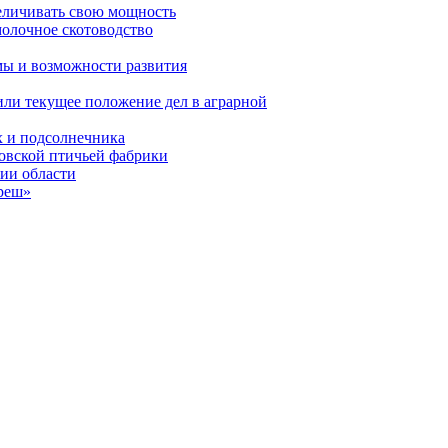
еличивать свою мощность
молочное скотоводство
мы и возможности развития
или текущее положение дел в аграрной
х и подсолнечника
овской птичьей фабрики
ии области
реш»