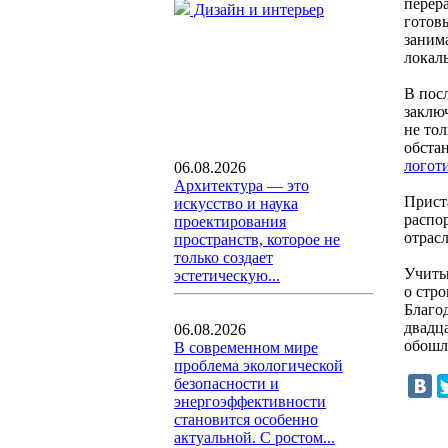
перер
Дизайн и интерьер
готов
заним
локал
В пос
заклю
не то
обста
логоти
06.08.2026
Архитектура — это
Прист
искусство и наука
распо
проектирования
отрас
пространств, которое не
только создает
Учиты
эстетическую...
о стр
Благо
двадц
06.08.2026
обошл
В современном мире
проблема экологической
безопасности и
энергоэффективности
становится особенно
актуальной. С ростом...