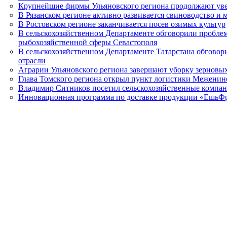
Крупнейшие фирмы Ульяновского региона продолжают ув
В Рязанском регионе активно развивается свиноводство и 
В Ростовском регионе заканчивается посев озимых культур
В сельскохозяйственном Департаменте обговорили пробле
рыбохозяйственной сферы Севастополя
В сельскохозяйственном Департаменте Татарстана обговор
отрасли
Аграрии Ульяновского региона завершают уборку зерновы
Глава Томского региона открыл пункт логистики Меженин
Владимир Ситников посетил сельскохозяйственные компан
Инновационная программа по доставке продукции «ЕшьФ