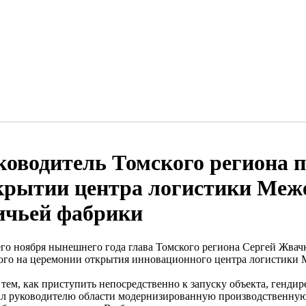
ководитель Томского региона 
крытии центра логистики Меж
ичьей фабрики
его ноября нынешнего года глава Томского региона Сергей Жвач
ого на церемонии открытия инновационного центра логистики 
 тем, как приступить непосредственно к запуску объекта, генд
ал руководителю области модернизированную производственну