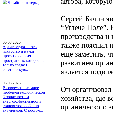
автора, которую
Дизайн и интерьер
Сергей Бачин яв
“Углече Поле”. 
производства и 
06.08.2026
также пояснил 
Архитектура — это
искусство и наука
еще заметить, ч
проектирования
пространств, которое не
развитием орган
только создает
является подви
эстетическую...
06.08.2026
Он организовал 
В современном мире
проблема экологической
хозяйства, где 
безопасности и
энергоэффективности
органического з
становится особенно
актуальной. С ростом...