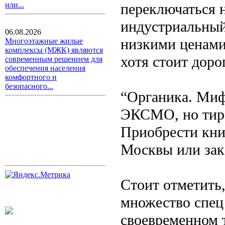
переключаться н
или...
индустриальный
06.08.2026
низкими ценами
Многоэтажные жилые
комплексы (МЖК) являются
хотя стоит доро
современным решением для
обеспечения населения
комфортного и
безопасного...
“Органика. Миф
ЭКСМО, но тира
Приобрести кни
Москвы или зака
Стоит отметить,
множество спец 
своевременном 