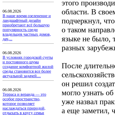
этого производи
области. В сво
06.08.2026
В наше время озеленение и
подчеркнул, что
ландшафтный дизайн
приобретают всё большую
о таком направл
популярность среди
владельцев частных домов,
языке не было,
дач,...
разных зарубеж
06.08.2026
В условиях городской суеты
и постоянного шума
После длительн
создание комфортной жилой
среды становится все более
сельскохозяйств
актуальной задачей....
он решил созда
06.08.2026
могло узнать об
Терраса и веранда — это
особое пространство,
уже назвал пра
которое позволяет
наслаждаться природой,
а еще заметил, 
отдыхать в кругу семьи