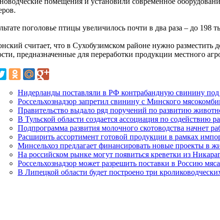
новодческие помещения и установили современное оборудован
еров.
льтате поголовье птицы увеличилось почти в два раза – до 198 т
онский считает, что в Сухобузимском районе нужно разместить
сти, предназначенные для переработки продукции местного аг
Нидерланды поставляли в РФ контрабандную свинину под
Россельхознадзор запретил свинину с Минского мясокомби
Правительство выдало ряд поручений по развитию животн
В Тульской области создается ассоциация по содействию р
Подпрограмма развития молочного скотоводства начнет раб
Расширить ассортимент готовой продукции в рамках импо
Минсельхоз предлагает финансировать новые проекты в ж
На российском рынке могут появиться креветки из Никара
Россельхознадзор может разрешить поставки в Россию мяс
В Липецкой области будет построено три кролиководческ