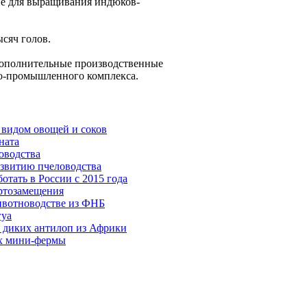
ие для выращивания индюков-
ысяч голов.
 дополнительные производственные
ро-промышленного комплекса.
 видом овощей и соков
ната
оводства
азвитию пчеловодства
отать в России с 2015 года
ртозамещения
ивотноводстве из ФНБ
гуа
а диких антилоп из Африки
их мини-фермы