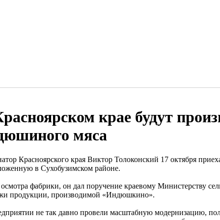
Красноярском крае будут прои
дюшиного мяса
натор Красноярского края Виктор Толоконский 17 октября прие
ложенную в Сухобузимском районе.
 осмотра фабрики, он дал поручение краевому Министерству сель
жи продукции, производимой «Индюшкино».
едприятии не так давно провели масштабную модернизацию, по