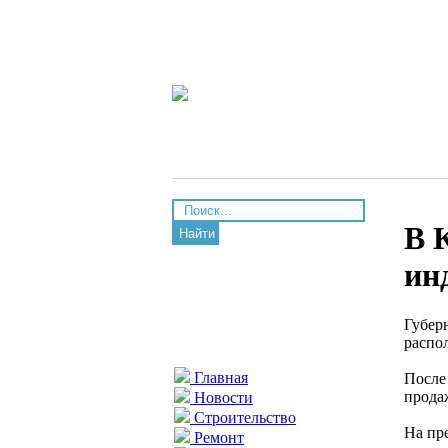
В 
Найти
ин
Губер
распо
Главная
После
прода
Новости
Строительство
На пр
Ремонт