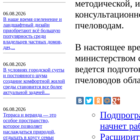
методической, 
консультационн
06.08.2026
В наше время озеленение и
пчеловодам.
ландшафтный дизайн
приобретают всё большую
популярность среди
владельцев частных домов,
В настоящее вр
дач,...
министерством с
06.08.2026
ведется подгот
В условиях городской суеты
и постоянного шума
пчеловодов обла
создание комфортной жилой
среды становится все более
актуальной задачей....
06.08.2026
Подпрогра
Терраса и веранда — это
особое пространство,
начнет ра
которое позволяет
наслаждаться природой,
Расширить
отдыхать в кругу семьи