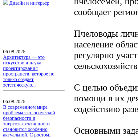
пчелосемей, про
Дизайн и интерьер
сообщает регио
Пчеловоды личн
население облас
06.08.2026
регулярно учас
Архитектура — это
искусство и наука
сельскохозяйст
проектирования
пространств, которое не
только создает
С целью объеди
эстетическую...
помощи в их де
06.08.2026
содействию разв
В современном мире
проблема экологической
безопасности и
энергоэффективности
Основными зада
становится особенно
актуальной. С ростом...