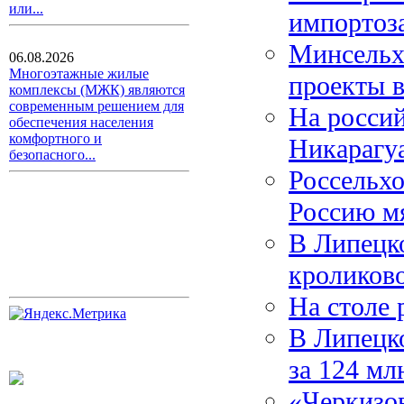
или...
импортоз
Минсельх
06.08.2026
Многоэтажные жилые
проекты 
комплексы (МЖК) являются
современным решением для
На россий
обеспечения населения
комфортного и
Никарагу
безопасного...
Россельхо
Россию м
В Липецко
кроликов
На столе 
В Липецко
за 124 мл
«Черкизо