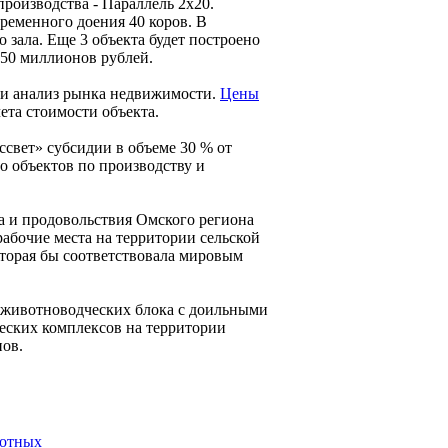
производства - Параллель 2х20.
временного доения 40 коров. В
 зала. Еще 3 объекта будет построено
150 миллионов рублей.
ли анализ рынка недвижимости.
Цены
ета стоимости объекта.
ссвет» субсидии в объеме 30 % от
во объектов по производству и
а и продовольствия Омского региона
рабочие места на территории сельской
оторая бы соответствовала мировым
3 животноводческих блока с доильными
ческих комплексов на территории
нов.
вотных