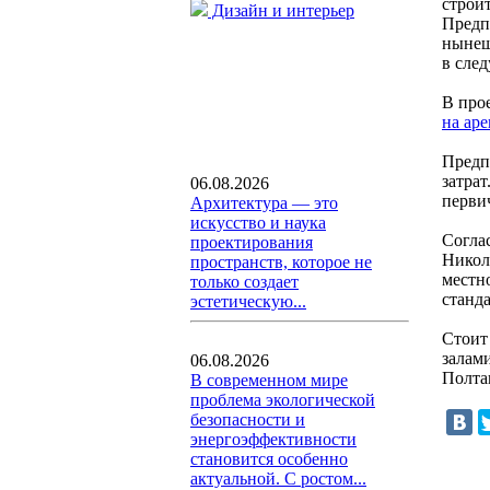
строи
Дизайн и интерьер
Предп
нынеш
в сле
В про
на ар
Предп
затрат
06.08.2026
перви
Архитектура — это
искусство и наука
Согла
проектирования
Никола
пространств, которое не
местн
только создает
станд
эстетическую...
Стоит
залам
06.08.2026
Полта
В современном мире
проблема экологической
безопасности и
энергоэффективности
становится особенно
актуальной. С ростом...