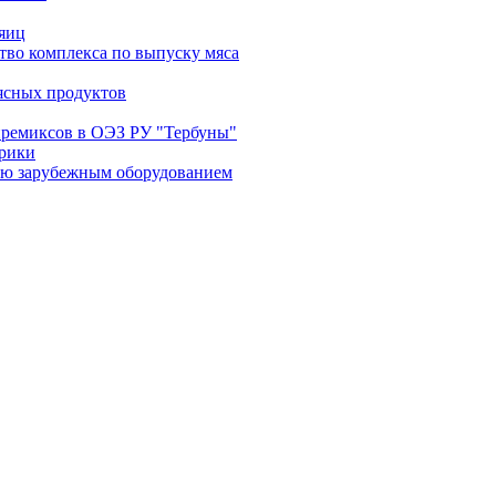
 яиц
тво комплекса по выпуску мяса
ясных продуктов
 премиксов в ОЭЗ РУ "Тербуны"
брики
ю зарубежным оборудованием