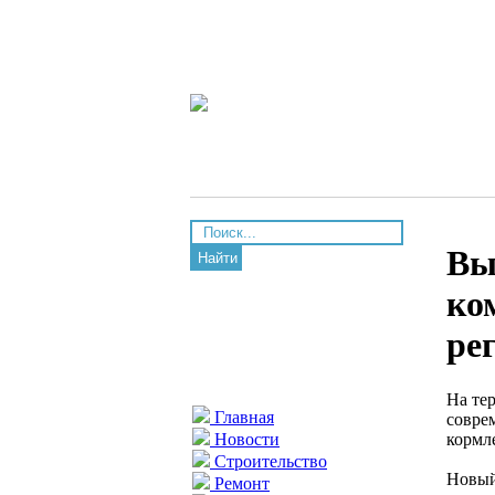
Вы
Найти
ко
ре
На те
Главная
совре
кормл
Новости
Строительство
Новый 
Ремонт