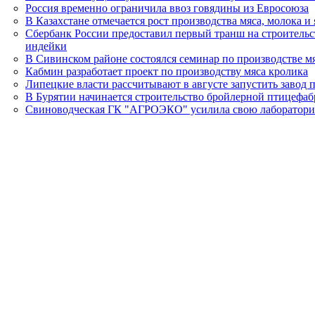
Россия временно ограничила ввоз говядины из Евросоюза
В Казахстане отмечается рост производства мяса, молока и
Сбербанк России предоставил первый транш на строительс
индейки
В Сивинском районе состоялся семинар по производстве м
Кабмин разработает проект по производству мяса кролика
Липецкие власти рассчитывают в августе запустить завод
В Бурятии начинается строительство бройлерной птицефа
Свиноводческая ГК "АГРОЭКО" усилила свою лаборатори