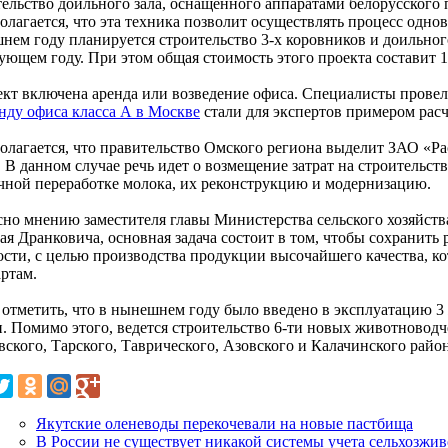
тельство доильного зала, оснащенного аппаратами белорусского 
олагается, что эта техника позволит осуществлять процесс одно
нем году планируется строительство 3-х коровников и доильного
дующем году. При этом общая стоимость этого проекта составит 
ект включена аренда или возведение офиса. Специалисты прове
енду офиса класса А в Москве
стали для экспертов примером расч
олагается, что правительство Омского региона выделит ЗАО «Ра
. В данном случае речь идет о возмещение затрат на строительст
чной переработке молока, их реконструкцию и модернизацию.
сно мнению заместителя главы Министерства сельского хозяйств
я Дранковича, основная задача состоит в том, чтобы сохранить 
ости, с целью производства продукции высочайшего качества, к
артам.
 отметить, что в нынешнем году было введено в эксплуатацию 
и. Помимо этого, ведется строительство 6-ти новых животновод
вского, Тарского, Таврического, Азовского и Калачинского райо
Якутские оленеводы перекочевали на новые пастбища
В России не существует никакой системы учета сельхозжи