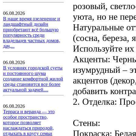
розовый, светло
06.08.2026
уюта, но не пер
В наше время озеленение и
ландшафтный дизайн
Натуральные от
приобретают всё большую
популярность среди
(сосна, береза,
владельцев частных домов,
Используйте их 
дач,...
Акценты: Черны
06.08.2026
изумрудный – эт
В условиях городской суеты
и постоянного шума
акцентов (декор
создание комфортной жилой
среды становится все более
добавить контра
актуальной задачей....
2. Отделка: Про
06.08.2026
Терраса и веранда — это
особое пространство,
Стены:
которое позволяет
наслаждаться природой,
Покраска: Белая
отдыхать в кругу семьи