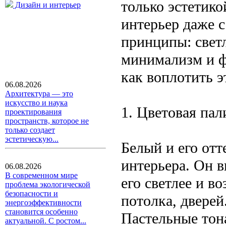
только эстетико
Дизайн и интерьер
интерьер даже 
принципы: свет
минимализм и ф
как воплотить 
06.08.2026
Архитектура — это
искусство и наука
1. Цветовая пал
проектирования
пространств, которое не
только создает
эстетическую...
Белый и его отт
интерьера. Он в
06.08.2026
В современном мире
его светлее и в
проблема экологической
безопасности и
потолка, дверей
энергоэффективности
становится особенно
Пастельные тон
актуальной. С ростом...