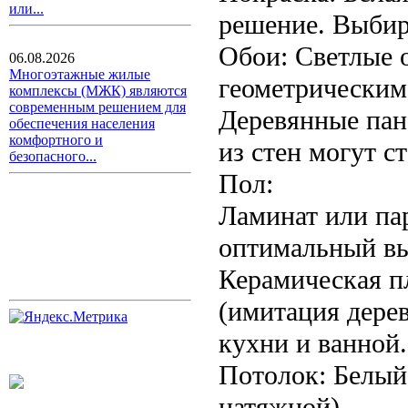
или...
решение. Выбир
Обои: Светлые 
06.08.2026
Многоэтажные жилые
геометрическим
комплексы (МЖК) являются
современным решением для
Деревянные пан
обеспечения населения
комфортного и
из стен могут с
безопасного...
Пол:
Ламинат или пар
оптимальный в
Керамическая пл
(имитация дерев
кухни и ванной.
Потолок: Белый
натяжной).