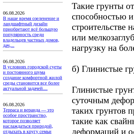
Такие грунты о
06.08.2026
способностью и
В наше время озеленение и
ландшафтный дизайн
строительстве н
приобретают всё большую
популярность среди
или мелкозаглу
владельцев частных домов,
нагрузку на бол
дач,...
06.08.2026
б) Глинистые г
В условиях городской суеты
и постоянного шума
создание комфортной жилой
среды становится все более
Глинистые грун
актуальной задачей....
суточным дефор
06.08.2026
таких грунтов 
Терраса и веранда — это
особое пространство,
такие как свайн
которое позволяет
наслаждаться природой,
деформаций и о
отдыхать в кругу семьи