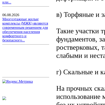
или...
в) Торфяные и 
06.08.2026
Многоэтажные жилые
комплексы (МЖК) являются
современным решением для
Такие участки 
обеспечения населения
комфортного и
фундаментов, з
безопасного...
ростверковых, т
слабыми и нест
г) Скальные и 
На прочных ска
использование 
без их устройст