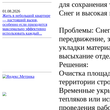
для сохранения 
Снег и высокая
01.08.2026
Жить в небольшой квартире
— настоящий вызов,
особенно если приходится
Проблемы: Снег
максимально эффективно
использовать каждый...
передвижение, 
укладки матери
высыхание отде
Решения:
Очистка площадк
территории стро
Временные укры
тепляков или ис
проведения рабо