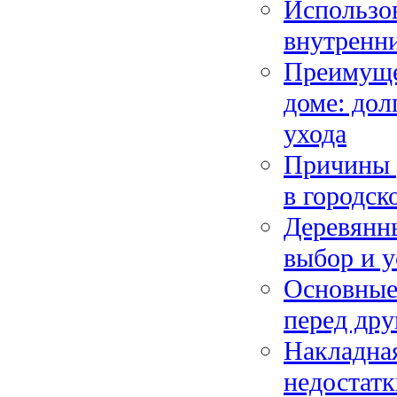
Использо
внутренни
Преимуще
доме: дол
ухода
Причины 
в городск
Деревянн
выбор и у
Основные
перед др
Накладная
недостатк