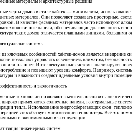
менные материалы и архитектурные решения
ные черты домов в стиле хайтек — минимализм, использование 
зитных материалов. Они позволяют создавать просторные, светл
ровкой. В качестве фасадных материалов часто используют алю
окотехнологичные панели, обеспечивающие долговечность и эст
ектура таких домов отличается плавными линиями, большими ок
лектуальные системы
 из ключевых особенностей хайтек-домов является внедрение с
логии позволяют управлять освещением, климатом, безопасность
фон или планшет. Интеллектуальные системы анализируют пове
опотребление и повышают уровень комфорта. Например, системы
ратуры и влажности создают идеальные условия внутри помещен
оэффективность и экологичность
менные технологии позволяют значительно снизить энергетичес
к широко применяются солнечные панели, геотермальные систем
ерации тепла. Использование энергосберегающих окон, теплоиз
уперацией способствует минимизации теплопотерь. Всё это помо
гичными и экономичными в эксплуатации.
атизация инженерных систем