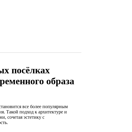
ых посёлках
временного образа
становится все более популярным
я. Такой подход к архитектуре и
и, сочетая эстетику с
сть.