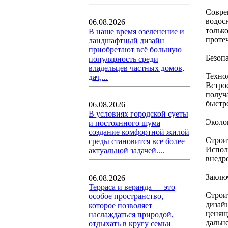
Совре
водос
06.08.2026
тольк
В наше время озеленение и
проте
ландшафтный дизайн
приобретают всё большую
Безопа
популярность среди
владельцев частных домов,
Техно
дач,...
Встро
получ
быстр
06.08.2026
В условиях городской суеты
Эколо
и постоянного шума
создание комфортной жилой
Строи
среды становится все более
Испол
актуальной задачей....
внедр
Заклю
06.08.2026
Терраса и веранда — это
Строи
особое пространство,
дизай
которое позволяет
ценящ
наслаждаться природой,
дальне
отдыхать в кругу семьи