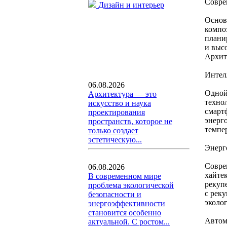
Совре
Дизайн и интерьер
Основ
компо
плани
и выс
Архит
Интел
06.08.2026
Одной
Архитектура — это
техно
искусство и наука
смарт
проектирования
энерг
пространств, которое не
темпе
только создает
эстетическую...
Энерг
Совре
06.08.2026
хайте
В современном мире
рекуп
проблема экологической
с рек
безопасности и
эколо
энергоэффективности
становится особенно
Автом
актуальной. С ростом...