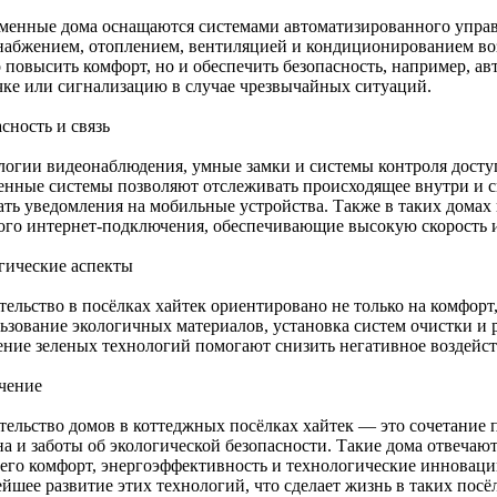
менные дома оснащаются системами автоматизированного упр
набжением, отоплением, вентиляцией и кондиционированием воз
о повысить комфорт, но и обеспечить безопасность, например, а
чке или сигнализацию в случае чрезвычайных ситуаций.
сность и связь
логии видеонаблюдения, умные замки и системы контроля досту
енные системы позволяют отслеживать происходящее внутри и с
ать уведомления на мобильные устройства. Также в таких дома
ого интернет-подключения, обеспечивающие высокую скорость и
гические аспекты
тельство в посёлках хайтек ориентировано не только на комфорт,
ьзование экологичных материалов, установка систем очистки и 
ение зеленых технологий помогают снизить негативное воздейс
чение
тельство домов в коттеджных посёлках хайтек — это сочетание 
на и заботы об экологической безопасности. Такие дома отвечаю
его комфорт, энергоэффективность и технологические инновац
йшее развитие этих технологий, что сделает жизнь в таких посё