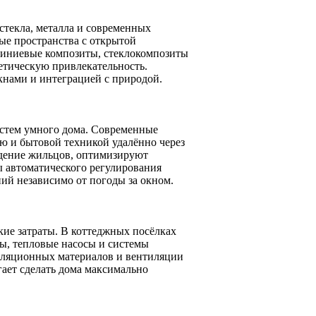
стекла, металла и современных
ые пространства с открытой
миниевые композиты, стеклокомпозиты
етическую привлекательность.
нами и интеграцией с природой.
истем умного дома. Современные
ю и бытовой техникой удалённо через
дение жильцов, оптимизируют
 автоматического регулирования
ий независимо от погоды за окном.
кие затраты. В коттеджных посёлках
ы, тепловые насосы и системы
оляционных материалов и вентиляции
гает сделать дома максимально