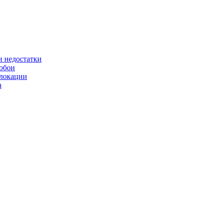
и недостатки
ообои
 локации
а