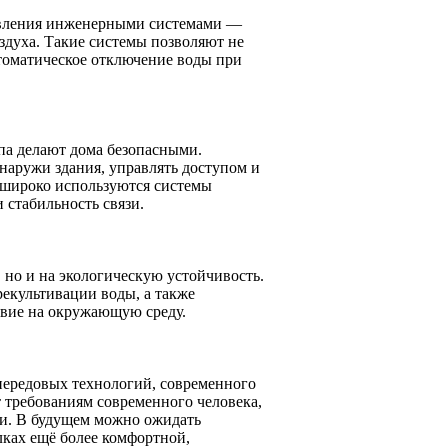
авления инженерными системами —
духа. Такие системы позволяют не
втоматическое отключение воды при
па делают дома безопасными.
наружи здания, управлять доступом и
х широко используются системы
 стабильность связи.
 но и на экологическую устойчивость.
рекультивации воды, а также
твие на окружающую среду.
передовых технологий, современного
т требованиям современного человека,
ии. В будущем можно ожидать
лках ещё более комфортной,