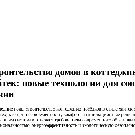
роительство домов в коттеджн
йтек: новые технологии для со
зни
ледние годы строительство коттеджных посёлков в стиле хайтек 
 тех, кто ценит современность, комфорт и инновационные решени
ерным системам отвечает требованиям современного образа жизн
иональностью, энергоэффективность и экологическую безопасно