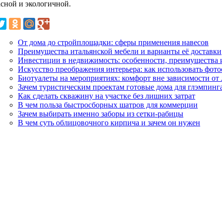
асной и экологичной.
От дома до стройплощадки: сферы применения навесов
Преимущества итальянской мебели и варианты её доставки
Инвестиции в недвижимость: особенности, преимущества 
Искусство преображения интерьера: как использовать фот
Биотуалеты на мероприятиях: комфорт вне зависимости от
Зачем туристическим проектам готовые дома для глэмпинг
Как сделать скважину на участке без лишних затрат
В чем польза быстросборных шатров для коммерции
Зачем выбирать именно заборы из сетки-рабицы
В чем суть облицовочного кирпича и зачем он нужен