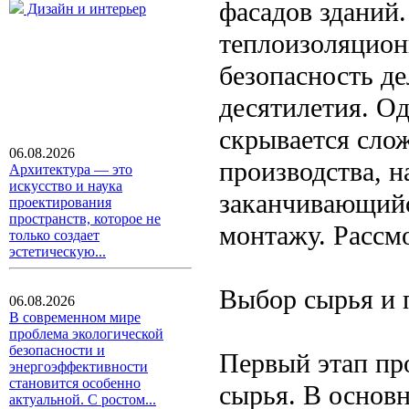
фасадов зданий.
Дизайн и интерьер
теплоизоляцион
безопасность д
десятилетия. Од
скрывается сло
06.08.2026
производства, 
Архитектура — это
искусство и наука
заканчивающийс
проектирования
пространств, которое не
монтажу. Рассмо
только создает
эстетическую...
Выбор сырья и 
06.08.2026
В современном мире
проблема экологической
безопасности и
Первый этап пр
энергоэффективности
становится особенно
сырья. В основ
актуальной. С ростом...