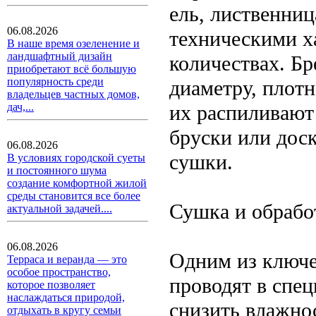
ель, лиственни
06.08.2026
техническими х
В наше время озеленение и
ландшафтный дизайн
количествах. Б
приобретают всё большую
популярность среди
диаметру, плотн
владельцев частных домов,
их распиливают
дач,...
бруски или доск
06.08.2026
сушки.
В условиях городской суеты
и постоянного шума
создание комфортной жилой
среды становится все более
Сушка и обрабо
актуальной задачей....
06.08.2026
Одним из ключе
Терраса и веранда — это
особое пространство,
проводят в спе
которое позволяет
наслаждаться природой,
снизить влажно
отдыхать в кругу семьи