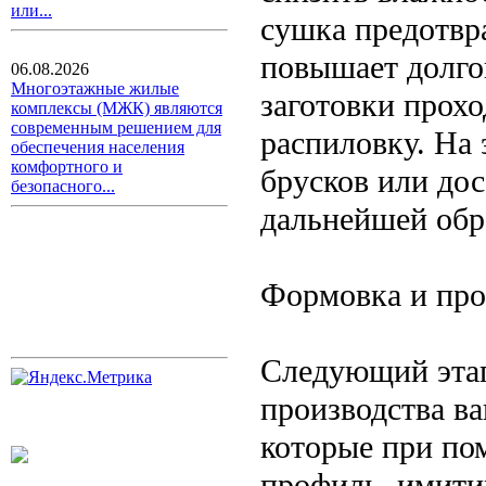
или...
сушка предотвр
повышает долго
06.08.2026
Многоэтажные жилые
заготовки прохо
комплексы (МЖК) являются
современным решением для
распиловку. На 
обеспечения населения
комфортного и
брусков или до
безопасного...
дальнейшей обр
Формовка и пр
Следующий эта
производства в
которые при по
профиль, имити