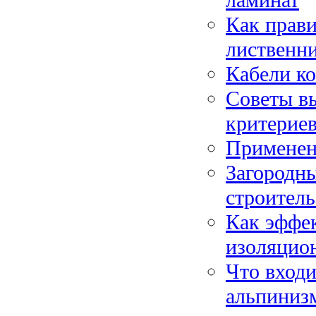
Как прави
лиственн
Кабели к
Советы вы
критерие
Применен
Загородны
строитель
Как эффе
изоляцио
Что вход
альпиниз