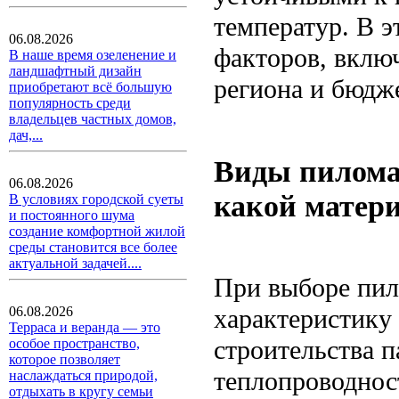
температур. В 
06.08.2026
факторов, вклю
В наше время озеленение и
ландшафтный дизайн
региона и бюдже
приобретают всё большую
популярность среди
владельцев частных домов,
дач,...
Виды пиломат
06.08.2026
какой матер
В условиях городской суеты
и постоянного шума
создание комфортной жилой
среды становится все более
актуальной задачей....
При выборе пил
характеристику 
06.08.2026
Терраса и веранда — это
строительства п
особое пространство,
которое позволяет
теплопроводнос
наслаждаться природой,
отдыхать в кругу семьи