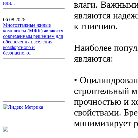
влаги. Важными
или...
являются надеж
06.08.2026
к гниению.
Многоэтажные жилые
комплексы (МЖК) являются
современным решением для
обеспечения населения
Наиболее попул
комфортного и
безопасного...
являются:
• Оцилиндрован
строительный м
прочностью и 
свойствами. Бре
минимизирует р