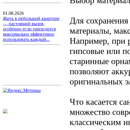
Выбор материал
01.08.2026
Для сохранения
Жить в небольшой квартире
— настоящий вызов,
материалы, мак
особенно если приходится
максимально эффективно
Например, при 
использовать каждый...
гипсовые или п
старинные орна
позволяют акку
оригинальных э
Что касается са
множество совр
классическим и