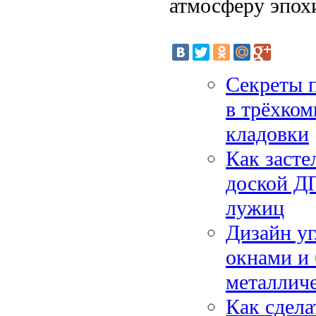
атмосферу эпох
Секреты 
в трёхком
кладовки
Как засте
доской ДП
лужиц
Дизайн уг
окнами и 
металлич
Как сдела