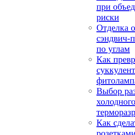
при объед
риски
Отделка о
сэндвич-п
по углам
Как превр
суккулент
фитоламп
Выбор ра
холодного
термораз
Как сдела
розетками