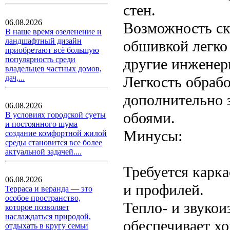
стен.
06.08.2026
Возможность ск
В наше время озеленение и
ландшафтный дизайн
обшивкой легко 
приобретают всё большую
популярность среди
другие инженер
владельцев частных домов,
Легкость обраб
дач,...
дополнительно 
06.08.2026
обоями.
В условиях городской суеты
и постоянного шума
Минусы:
создание комфортной жилой
среды становится все более
актуальной задачей....
Требуется карк
06.08.2026
и профилей.
Терраса и веранда — это
особое пространство,
Тепло- и звукои
которое позволяет
наслаждаться природой,
обеспечивает х
отдыхать в кругу семьи