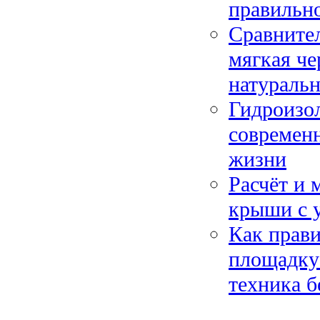
правильно
Сравните
мягкая че
натуральн
Гидроизол
современн
жизни
Расчёт и 
крыши с у
Как прави
площадку:
техника б