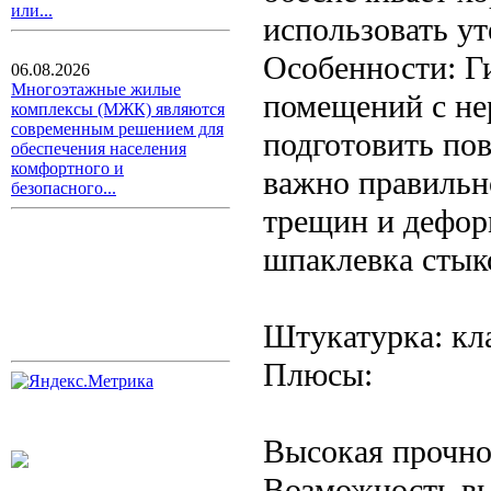
или...
использовать ут
Особенности: Г
06.08.2026
Многоэтажные жилые
помещений с не
комплексы (МЖК) являются
современным решением для
подготовить по
обеспечения населения
комфортного и
важно правильн
безопасного...
трещин и дефор
шпаклевка стык
Штукатурка: кл
Плюсы:
Высокая прочно
Возможность вы