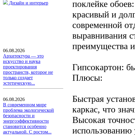
поклейке обоев
Дизайн и интерьер
красивый и дол
современной от
выравнивания с
преимущества и
06.08.2026
Архитектура — это
искусство и наука
Гипсокартон: бы
проектирования
пространств, которое не
Плюсы:
только создает
эстетическую...
Быстрая установ
06.08.2026
В современном мире
каркас, что зна
проблема экологической
безопасности и
Высокая точност
энергоэффективности
становится особенно
использованию 
актуальной. С ростом...