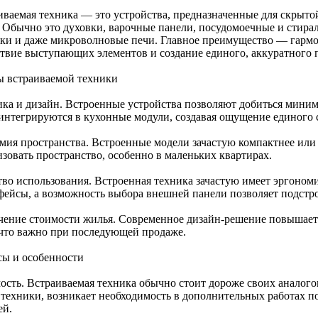
иваемая техника — это устройства, предназначенные для скрыто
 Обычно это духовки, варочные панели, посудомоечные и стир
ки и даже микроволновые печи. Главное преимущество — гармо
ствие выступающих элементов и создание единого, аккуратного 
 встраиваемой техники
ика и дизайн. Встроенные устройства позволяют добиться миним
 интегрируются в кухонные модули, создавая ощущение единого 
мия пространства. Встроенные модели зачастую компактнее или
изовать пространство, особенно в маленьких квартирах.
тво использования. Встроенная техника зачастую имеет эргоно
фейсы, а возможность выбора внешней панели позволяет подстро
чение стоимости жилья. Современное дизайн-решение повышает
 что важно при последующей продаже.
ы и особенности
ость. Встраиваемая техника обычно стоит дороже своих аналог
 техники, возникает необходимость в дополнительных работах п
ей.