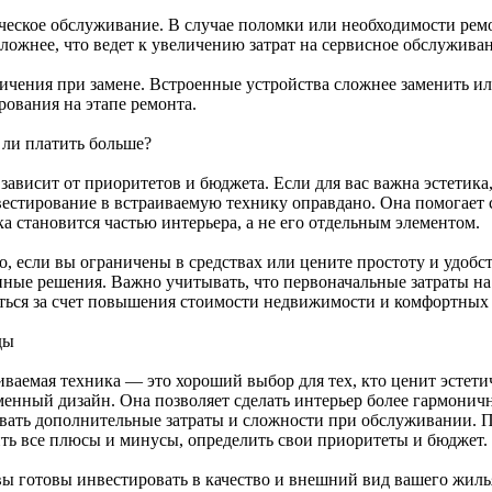
ческое обслуживание. В случае поломки или необходимости рем
сложнее, что ведет к увеличению затрат на сервисное обслуживан
ичения при замене. Встроенные устройства сложнее заменить ил
рования на этапе ремонта.
 ли платить больше?
 зависит от приоритетов и бюджета. Если для вас важна эстетик
естирование в встраиваемую технику оправдано. Она помогает с
а становится частью интерьера, а не его отдельным элементом.
о, если вы ограничены в средствах или цените простоту и удоб
пные решения. Важно учитывать, что первоначальные затраты н
ться за счет повышения стоимости недвижимости и комфортных
ды
иваемая техника — это хороший выбор для тех, кто ценит эстет
менный дизайн. Она позволяет сделать интерьер более гармони
вать дополнительные затраты и сложности при обслуживании. 
ить все плюсы и минусы, определить свои приоритеты и бюджет.
вы готовы инвестировать в качество и внешний вид вашего жиль