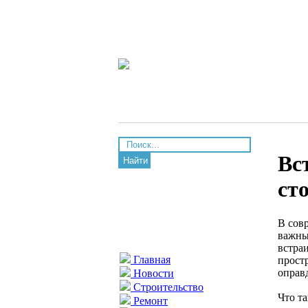
Вс
Найти
ст
В сов
важны
встра
Главная
простр
оправ
Новости
Строительство
Что та
Ремонт