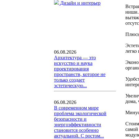
Дизайн и интерьер
Встра
ниши.
вытяж
отсут
Плюсы
Эстет
легко
06.08.2026
Архитектура — это
Эконо
искусство и наука
орган
проектирования
пространств, которое не
Удобс
только создает
интер
эстетическую...
Увели
дома,
06.08.2026
В современном мире
Минус
проблема экологической
безопасности и
Стоим
энергоэффективности
самой
становится особенно
модул
актуальной. С ростом...