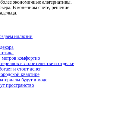
 более экономичные альтернативы,
ьера. В конечном счете, решение
адельца.
создаем иллюзии
 декора
стетика
. метров комфортно
териалов в строительстве и отделке
отает и стоит денег
городской квартире
материалы будут в моде
дут пространство