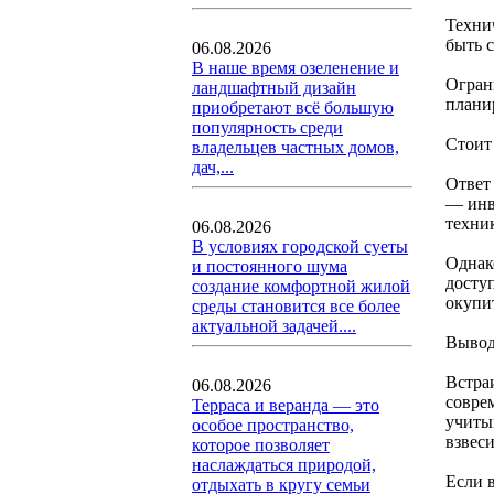
Техни
быть 
06.08.2026
В наше время озеленение и
Огран
ландшафтный дизайн
плани
приобретают всё большую
популярность среди
Стоит
владельцев частных домов,
дач,...
Ответ
— инв
техник
06.08.2026
В условиях городской суеты
Однак
и постоянного шума
досту
создание комфортной жилой
окупи
среды становится все более
актуальной задачей....
Выво
Встра
06.08.2026
совре
Терраса и веранда — это
учиты
особое пространство,
взвес
которое позволяет
наслаждаться природой,
Если 
отдыхать в кругу семьи