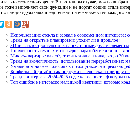
вительно стоит своих денег. В противном случае, можно выбрать
ые тоже выполняют свои функции и не портят общий стиль интер
ит от индивидуальных предпочтений и возможностей каждого вл
Использование стекла и зеркал в современном интерьере: 
Тренд на открытые планировки: уходит ли в прошлое?
3D-печать в строительстве: напечатанные дома и элементы
Популярность темных интерьеров: мракобесие или новая э
Микро-квартиры: как обустроить жилье площадью до 20 кв
Тренд на экологичность: использование переработанных ма
Умный дом на базе голосовых помощников: что реально раб
Биофильный дизайн: как подружить человека и природу в 
Тренды интерьера 2024-2025 года: какие цвета, фактуры и 
Топ ошибок в интерьере маленькой квартиры, которые кра