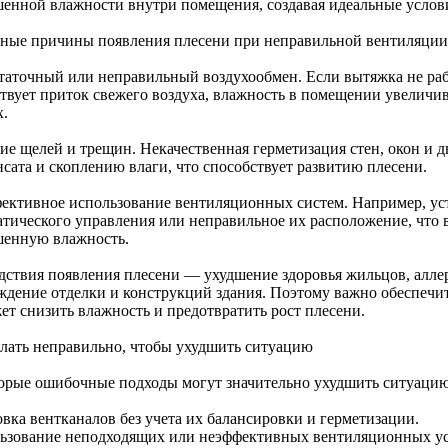
енной влажности внутри помещения, создавая идеальные услови
ные причины появления плесени при неправильной вентиляции
таточный или неправильный воздухообмен. Если вытяжка не ра
ствует приток свежего воздуха, влажность в помещении увеличив
х.
ие щелей и трещин. Некачественная герметизация стен, окон и 
нсата и скоплению влаги, что способствует развитию плесени.
ективное использование вентиляционных систем. Например, уст
атического управления или неправильное их расположение, что в
енную влажность.
дствия появления плесени — ухудшение здоровья жильцов, аллер
ждение отделки и конструкций здания. Поэтому важно обеспечи
ет снизить влажность и предотвратить рост плесени.
елать неправильно, чтобы ухудшить ситуацию
орые ошибочные подходы могут значительно ухудшить ситуацию
овка вентканалов без учета их балансировки и герметизации.
ьзование неподходящих или неэффективных вентиляционных ус