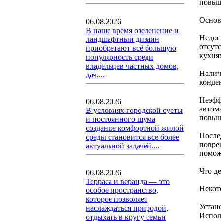
повыш
Основ
06.08.2026
В наше время озеленение и
Недос
ландшафтный дизайн
отсут
приобретают всё большую
кухня
популярность среди
владельцев частных домов,
Налич
дач,...
конде
Неэфф
06.08.2026
автом
В условиях городской суеты
повыш
и постоянного шума
создание комфортной жилой
После
среды становится все более
повре
актуальной задачей....
помож
Что д
06.08.2026
Терраса и веранда — это
Некот
особое пространство,
которое позволяет
Устан
наслаждаться природой,
Испол
отдыхать в кругу семьи