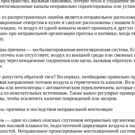
 пространство, вызывая сквозняки, потерю тепла и ухудшение м
вентиляционные каналы неправильно спроектированы или устан
 из распространенных ошибок является неправильное расположе
ляционные отверстия в кухне и санузле расположены слишком б
тизации, то воздух из одной комнаты может проникать в другую 
льно при неправильной организации притока и вытяжки, когда тя
у.
дна причина — несбалансированная вентиляционная система. Е
таточна или отсутствует, воздух из внешней среды или смежны
иру через ненадежные соединения или щели, вызывая обратную т
и.
е допустить обратной тяги? Во-первых, необходимо правильно п
вая направление потоков воздуха и герметичность каналов. Во-
ны или вентиляторы с автоматическим переключением, которые
ха из нежелательных источников. Также важно регулярно прове
мы, чтобы исключить наличие повреждений или засоров.
нь: причины и последствия неправильной вентиляции
нь — один из самых опасных спутников неправильно организова
иях высокой влажности, недостаточной циркуляции воздуха и н
хностей. Неправильное проектирование вентиляционной системы