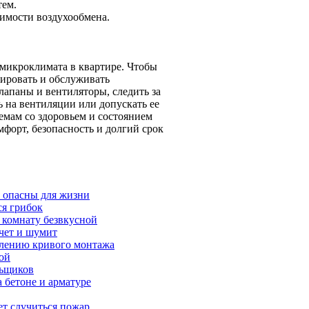
тем.
димости воздухообмена.
микроклимата в квартире. Чтобы
тировать и обслуживать
апаны и вентиляторы, следить за
 на вентиляции или допускать ее
мам со здоровьем и состоянием
форт, безопасность и долгий срок
 опасны для жизни
ся грибок
 комнату безвкусной
ечет и шумит
влению кривого монтажа
ой
льщиков
 бетоне и арматуре
ет случиться пожар