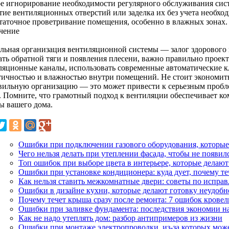
е игнорирование необходимости регулярного обслуживания сис
тие вентиляционных отверстий или заделка их без учета необхо
таточное проветривание помещения, особенно в влажных зонах.
чение
льная организация вентиляционной системы — залог здорового 
ать обратной тяги и появления плесени, важно правильно проек
ляционные каналы, использовать современные автоматические кл
тичностью и влажностью внутри помещений. Не стоит экономить
вильную организацию — это может привести к серьезным пробле
. Помните, что грамотный подход к вентиляции обеспечивает ком
ы вашего дома.
Ошибки при подключении газового оборудования, которые
Чего нельзя делать при утеплении фасада, чтобы не появил
Топ ошибок при выборе цвета в интерьере, которые делают
Ошибки при установке кондиционера: куда дует, почему т
Как нельзя ставить межкомнатные двери: советы по испра
Ошибки в дизайне кухни, которые делают готовку неудобн
Почему течет крыша сразу после ремонта: 7 ошибок крове
Ошибки при заливке фундамента: последствия экономии на
Как не надо утеплять дом: разбор антипримеров из жизни
Ошибки при монтаже электропроводки, из-за которых мож