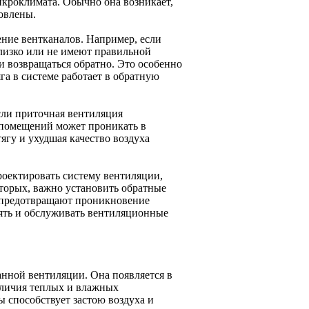
икроклимата. Обычно она возникает,
овлены.
ние вентканалов. Например, если
лизко или не имеют правильной
и возвращаться обратно. Это особенно
га в системе работает в обратную
сли приточная вентиляция
х помещений может проникать в
ягу и ухудшая качество воздуха
роектировать систему вентиляции,
вторых, важно установить обратные
 предотвращают проникновение
рять и обслуживать вентиляционные
нной вентиляции. Она появляется в
аличия теплых и влажных
 способствует застою воздуха и