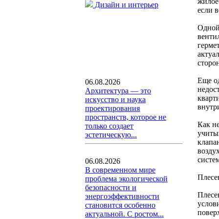
жилое
Дизайн и интерьер
если 
Одной
венти
герме
актуа
сторон
Еще о
06.08.2026
недос
Архитектура — это
кварт
искусство и наука
внутр
проектирования
пространств, которое не
Как н
только создает
учиты
эстетическую...
клапа
возду
систе
06.08.2026
В современном мире
Плесе
проблема экологической
безопасности и
Плесе
энергоэффективности
услов
становится особенно
повер
актуальной. С ростом...