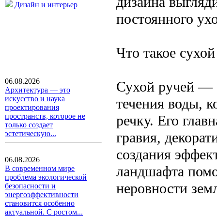
дизайна выгляди
Дизайн и интерьер
постоянного ух
Что такое сухой
06.08.2026
Сухой ручей — 
Архитектура — это
искусство и наука
течения воды, 
проектирования
пространств, которое не
речку. Его глав
только создает
гравия, декорат
эстетическую...
создания эффек
06.08.2026
ландшафта помог
В современном мире
проблема экологической
неровности земл
безопасности и
энергоэффективности
становится особенно
актуальной. С ростом...