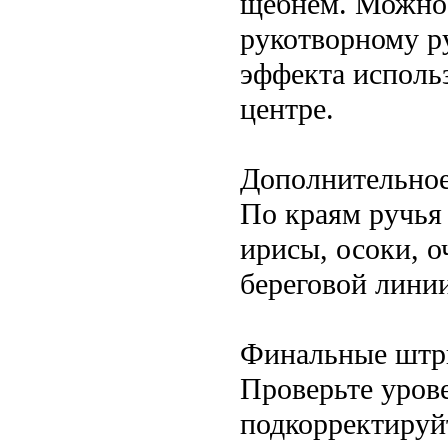
щебнем. Можно 
рукотворному р
эффекта использ
центре.
Дополнительно
По краям ручья
ирисы, осоки, о
береговой лини
Финальные штр
Проверьте уров
подкорректируйт