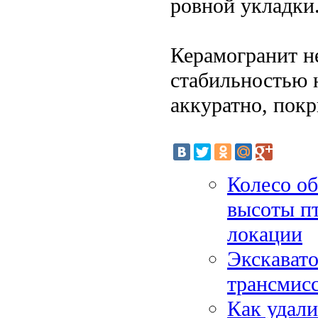
ровной укладки
Керамогранит не
стабильностью н
аккуратно, покр
Колесо об
высоты пт
локации
Экскавато
трансмис
Как удали