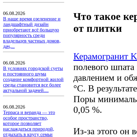
Что такое ке
06.08.2026
В наше время озеленение и
ландшафтный дизайн
от плитки
приобретают всё большую
популярность среди
владельцев частных домов,
дач,...
Керамогранит K
06.08.2026
полевого шпата
В условиях городской суеты
и постоянного шума
давлением и об
создание комфортной жилой
среды становится все более
°C. В результат
актуальной задачей....
Поры минимальн
06.08.2026
0,05 %.
Терраса и веранда — это
особое пространство,
которое позволяет
Из-за этого он 
наслаждаться природой,
отдыхать в кругу семьи