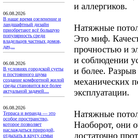
и аллергиков.
06.08.2026
В наше время озеленение и
ландшафтный дизайн
Натяжные потол
приобретают всё большую
популярность среди
Это миф. Качес
владельцев частных домов,
прочностью и э
дач,...
и соблюдении ус
06.08.2026
и более. Разры
В условиях городской суеты
и постоянного шума
механических п
создание комфортной жилой
среды становится все более
эксплуатации.
актуальной задачей....
06.08.2026
Натяжные потол
Терраса и веранда — это
особое пространство,
Наоборот, они о
которое позволяет
наслаждаться природой,
достаточно про
отдыхать в кругу семьи