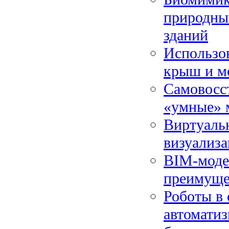
природны
зданий
Использов
крыш и м
Самовосс
«умные» м
Виртуальн
визуализа
BIM-модел
преимуще
Роботы в 
автомати