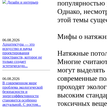
популярностью 
Дизайн и интерьер
Однако, несмот
этой темы суще
Мифы о натяжн
06.08.2026
Архитектура — это
искусство и наука
Натяжные потол
проектирования
пространств, которое не
Многие считают
только создает
эстетическую...
могут выделять
современные по
06.08.2026
В современном мире
проходят эколо
проблема экологической
безопасности и
высоким станда
энергоэффективности
становится особенно
токсичных веще
актуальной. С ростом...