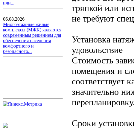
или...
тряпкой или ис
не требуют спец
06.08.2026
Многоэтажные жилые
комплексы (МЖК) являются
современным решением для
Установка натя
обеспечения населения
комфортного и
удовольствие
безопасного...
Стоимость зави
помещения и сл
соответствует к
значительно ниж
перепланировку
Сроки установк