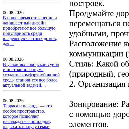
построек.
Продумайте дор
06.08.2026
В наше время озеленение и
перемещаться п
ландшафтный дизайн
приобретают всё большую
удобными, проч
популярность среди
владельцев частных домов,
Расположение к
дач,...
коммуникации (в
06.08.2026
Стиль: Какой об
В условиях городской суеты
и постоянного шума
(природный, ге
создание комфортной жилой
среды становится все более
2. Организация 
актуальной задачей....
06.08.2026
Зонирование: Р
Терраса и веранда — это
особое пространство,
с помощью доро
которое позволяет
наслаждаться природой,
элементов.
отдыхать в кругу семьи