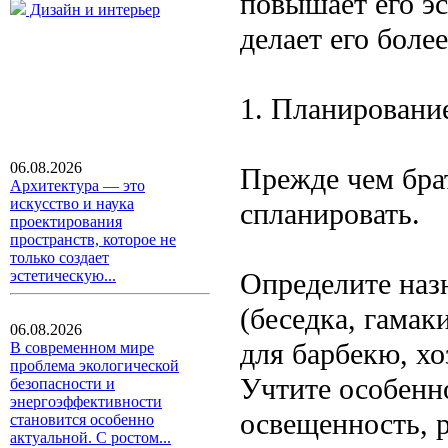
повышает его эс
Дизайн и интерьер
делает его бол
1. Планирование
06.08.2026
Прежде чем брат
Архитектура — это
искусство и наука
спланировать.
проектирования
пространств, которое не
только создает
Определите назн
эстетическую...
(беседка, гамак
06.08.2026
для барбекю, хо
В современном мире
проблема экологической
Учтите особенно
безопасности и
энергоэффективности
освещенность, 
становится особенно
актуальной. С ростом...