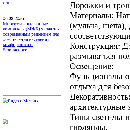
Дорожки и троп
или...
Материалы: Нат
06.08.2026
(мульча, щепа),
Многоэтажные жилые
комплексы (МЖК) являются
соответствующи
современным решением для
обеспечения населения
Конструкция: Д
комфортного и
безопасного...
размываться под
Освещение:
Функциональнос
отдыха для безо
Декоративность:
архитектурные 
Типы светильни
гирлянды.