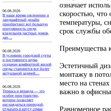
означает испол
06.08.2026
скоростью, что 
В наше время озеленение и
ландшафтный дизайн
температуры, с
приобретают всё большую
популярность среди
срок службы об
владельцев частных домов,
дач,...
Преимущества к
06.08.2026
В условиях городской суеты
и постоянного шума
Эстетичный диза
создание комфортной жилой
среды становится все более
монтажу в пото
актуальной задачей....
место на стенах
06.08.2026
важно в офисны
Терраса и веранда — это
особое пространство,
которое позволяет
наслаждаться природой,
Равномерное ра
отдыхать в кругу семьи