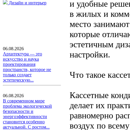
и удобные реше
Дизайн и интерьер
в жилых и комм
место занимают
которые отлича
эстетичным ди
06.08.2026
настройки.
Архитектура — это
искусство и наука
проектирования
пространств, которое не
Что такое касс
только создает
эстетическую...
Кассетные конд
06.08.2026
В современном мире
делает их прак
проблема экологической
безопасности и
равномерно рас
энергоэффективности
становится особенно
воздух по всем
актуальной. С ростом...