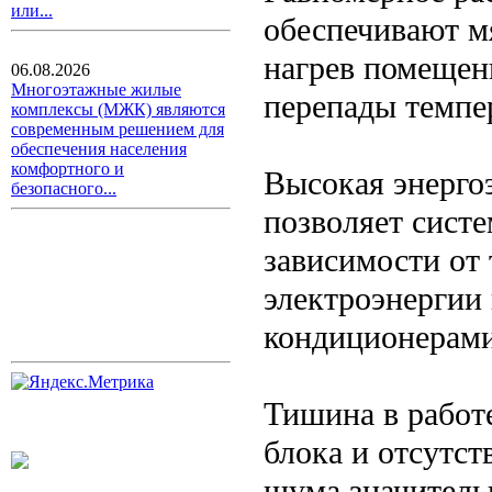
или...
обеспечивают м
нагрев помещен
06.08.2026
Многоэтажные жилые
перепады темпе
комплексы (МЖК) являются
современным решением для
обеспечения населения
комфортного и
Высокая энерго
безопасного...
позволяет систе
зависимости от
электроэнергии
кондиционерами
Тишина в работе
блока и отсутст
шума значитель