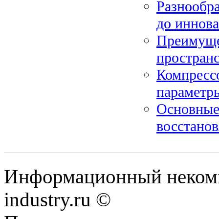
Разнообр
до иннов
Преимуще
пространс
Компресс
параметр
Основные
восстано
Информационный некомм
industry.ru ©