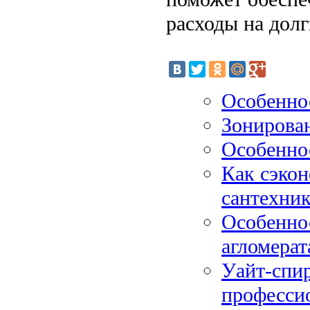
расходы на долг
Особенно
Зонирован
Особенно
Как сэко
сантехни
Особеннос
агломерат
Уайт-спи
професси