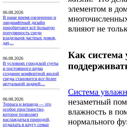
элементом в дом
06.08.2026
многочисленных
В наше время озеленение и
ландшафтный дизайн
влияют не тольк
приобретают всё большую
популярность среди
владельцев частных домов,
дач,...
Как система
06.08.2026
поддерживать
В условиях городской суеты
и постоянного шума
создание комфортной жилой
среды становится все более
актуальной задачей....
Система увлажн
06.08.2026
незаметный по
Терраса и веранда — это
влажность в по
особое пространство,
которое позволяет
нормального фу
наслаждаться природой,
отдыхать в кругу семьи