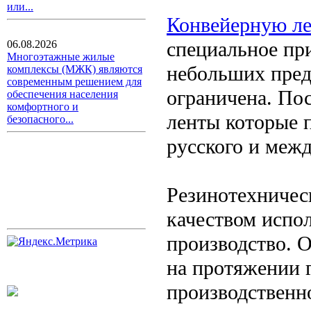
или...
Конвейерную ле
специальное пр
06.08.2026
Многоэтажные жилые
небольших пред
комплексы (МЖК) являются
современным решением для
ограничена. По
обеспечения населения
комфортного и
ленты которые 
безопасного...
русского и межд
Резинотехничес
качеством испо
производство. 
на протяжении 
производственн