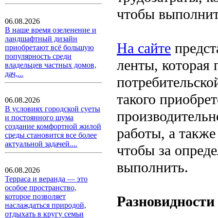
чтобы выполнит
06.08.2026
В наше время озеленение и
ландшафтный дизайн
На сайте
предст
приобретают всё большую
популярность среди
ленты, которая
владельцев частных домов,
дач,...
потребительск
такого приобре
06.08.2026
В условиях городской суеты
производительн
и постоянного шума
создание комфортной жилой
работы, а также
среды становится все более
актуальной задачей....
чтобы за опред
выполнить.
06.08.2026
Терраса и веранда — это
особое пространство,
которое позволяет
Разновидности
наслаждаться природой,
отдыхать в кругу семьи