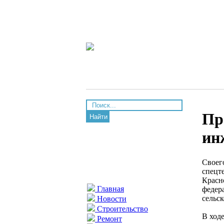
Пр
Найти
ин
Своег
спецт
Красн
Главная
федер
сельс
Новости
Строительство
В ход
Ремонт