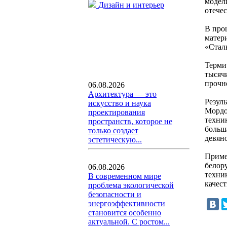
модел
Дизайн и интерьер
отечес
В про
матер
«Стал
Терми
тысяч
прочн
06.08.2026
Архитектура — это
Резул
искусство и наука
Мордо
проектирования
техни
пространств, которое не
больш
только создает
девян
эстетическую...
Приме
белор
06.08.2026
техни
В современном мире
качес
проблема экологической
безопасности и
энергоэффективности
становится особенно
актуальной. С ростом...