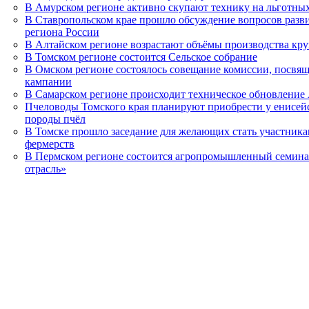
В Амурском регионе активно скупают технику на льготны
В Ставропольском крае прошло обсуждение вопросов разв
региона России
В Алтайском регионе возрастают объёмы производства кру
В Томском регионе состоится Сельское собрание
В Омском регионе состоялось совещание комиссии, посвя
кампании
В Самарском регионе происходит техническое обновлени
Пчеловоды Томского края планируют приобрести у енисей
породы пчёл
В Томске прошло заседание для желающих стать участник
фермерств
В Пермском регионе состоится агропромышленный семина
отрасль»