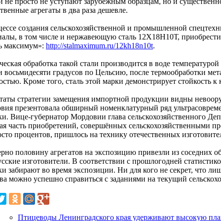
и не просто не уступают зарубежным образцам, но и существенно
твенные агрегаты в два раза дешевле.
цессе создания сельскохозяйственной и промышленной спецтехн
иалы, в том числе и нержавеющую сталь 12Х18Н10Т, приобрест
ь максимум»:
http://stalmaximum.ru/12kh18n10t
.
ческая обработка такой стали производится в воде температурой
и восьмидесяти градусов по Цельсию, после термообработки мет
остью. Кроме того, сталь этой марки демонстрирует стойкость к
ьтаты стратегии замещения импортной продукции видны невоор
вия презентовала обширный номенклатурный ряд ультрасовреме
ки. Вице-губернатор Мордовии глава сельскохозяйственного Деп
ая часть приобретений, совершённых сельскохозяйственными пр
осто процентов, пришлось на технику отечественных изготовите
рно половину агрегатов на экспозицию привезли из соседних об
усские изготовители. В соответствии с прошлогодней статистик
ки забирают во время экспозиции. Ни для кого не секрет, что л
тва можно успешно справиться с заданиями на текущий сельскох
Птицеводы Ленинградского края удерживают высокую пл