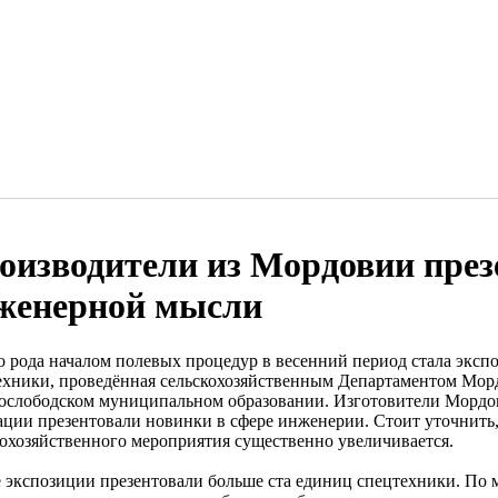
оизводители из Мордовии през
женерной мысли
о рода началом полевых процедур в весенний период стала эксп
ехники, проведённая сельскохозяйственным Департаментом Мордо
ослободском муниципальном образовании. Изготовители Мордо
ации презентовали новинки в сфере инженерии. Стоит уточнить, 
кохозяйственного мероприятия существенно увеличивается.
е экспозиции презентовали больше ста единиц спецтехники. По