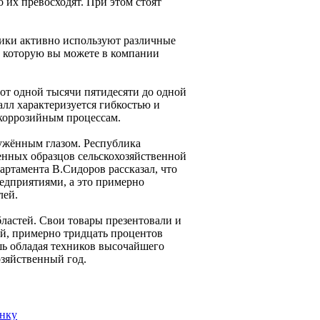
 их превосходят. При этом стоят
ики активно используют различные
и которую вы можете в компании
 от одной тысячи пятидесяти до одной
алл характеризуется гибкостью и
 коррозийным процессам.
ужённым глазом. Республика
нных образцов сельскохозяйственной
артамента В.Сидоров рассказал, что
едприятиями, а это примерно
лей.
ластей. Свои товары презентовали и
ой, примерно тридцать процентов
ишь обладая техников высочайшего
озяйственный год.
анку