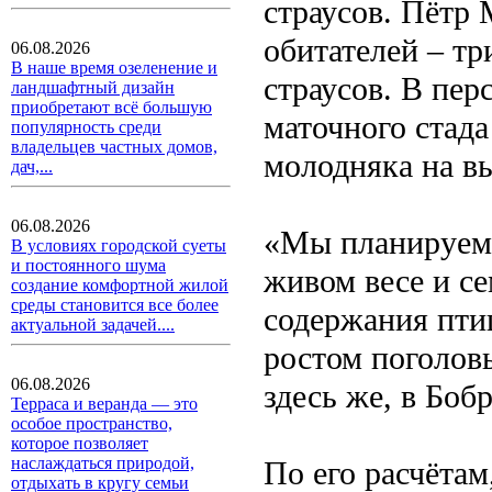
страусов. Пётр
обитателей – т
06.08.2026
В наше время озеленение и
страусов. В пер
ландшафтный дизайн
приобретают всё большую
маточного стада
популярность среди
владельцев частных домов,
молодняка на в
дач,...
06.08.2026
«Мы планируем 
В условиях городской суеты
и постоянного шума
живом весе и се
создание комфортной жилой
среды становится все более
содержания птиц
актуальной задачей....
ростом поголов
06.08.2026
здесь же, в Боб
Терраса и веранда — это
особое пространство,
которое позволяет
наслаждаться природой,
По его расчётам
отдыхать в кругу семьи