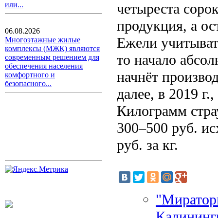
четыреста сорок
или...
продукция, а ос
06.08.2026
Ежели учитывать
Многоэтажные жилые
комплексы (МЖК) являются
то начало абсо
современным решением для
обеспечения населения
начнёт производ
комфортного и
безопасного...
далее, в 2019 г
Килограмм стра
300–500 руб. ис
руб. за кг.
"Мираторг
Калининг