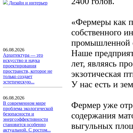
2400 голов.
Дизайн и интерьер
«Фермеры как п
собственного ин
промышленной о
06.08.2026
Наше предприят
Архитектура — это
искусство и наука
лет, являясь пр
проектирования
пространств, которое не
экзотическая пт
только создает
У нас есть и зе
эстетическую...
06.08.2026
Фермер уже отр
В современном мире
проблема экологической
содержания мато
безопасности и
энергоэффективности
выгульных площ
становится особенно
актуальной. С ростом...