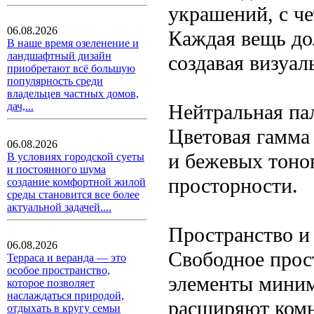
украшений, с ч
06.08.2026
Каждая вещь до
В наше время озеленение и
ландшафтный дизайн
создавая визуал
приобретают всё большую
популярность среди
владельцев частных домов,
Нейтральная па
дач,...
Цветовая гамма
06.08.2026
и бежевых тоно
В условиях городской суеты
и постоянного шума
просторности.
создание комфортной жилой
среды становится все более
актуальной задачей....
Пространство и 
06.08.2026
Свободное прос
Терраса и веранда — это
особое пространство,
элементы миним
которое позволяет
наслаждаться природой,
расширяют комн
отдыхать в кругу семьи