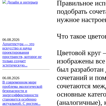
Правильное исп
Дизайн и интерьер
подобрать сочет
нужное настроен
Что такое цвето
06.08.2026
Архитектура — это
искусство и наука
Цветовой круг —
проектирования
пространств, которое не
изображены все
только создает
эстетическую...
был разработан
сочетаний и пом
06.08.2026
В современном мире
сочетаются меж
проблема экологической
безопасности и
основные катег
энергоэффективности
становится особенно
(аналогичные),
актуальной. С ростом...