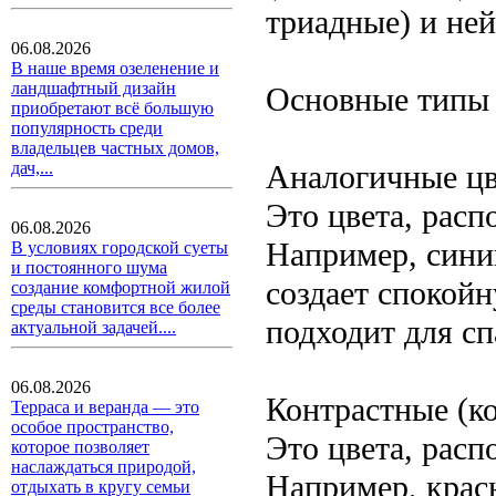
триадные) и не
06.08.2026
В наше время озеленение и
ландшафтный дизайн
Основные типы 
приобретают всё большую
популярность среди
владельцев частных домов,
Аналогичные цв
дач,...
Это цвета, расп
06.08.2026
Например, сини
В условиях городской суеты
и постоянного шума
создает спокой
создание комфортной жилой
среды становится все более
подходит для сп
актуальной задачей....
06.08.2026
Контрастные (к
Терраса и веранда — это
особое пространство,
Это цвета, расп
которое позволяет
наслаждаться природой,
Например, крас
отдыхать в кругу семьи