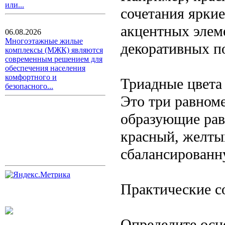
или...
сочетания ярки
акцентных элем
06.08.2026
Многоэтажные жилые
декоративных п
комплексы (МЖК) являются
современным решением для
обеспечения населения
комфортного и
Триадные цвета
безопасного...
Это три равном
образующие рав
красный, желтый
сбалансированн
Практические с
Определите осн