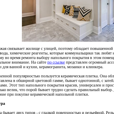
жая связывает жилище с улицей, поэтому обладает повышенной 
, вода, химические реагенты, которые коммунальщики так любят 
му во время ремонта выбору напольного покрытия в этом помещ
альное внимание. На сайте
по ссылке
представлен огромный асс
и для ванной и кухни, керамогранита, мозаики и клинкера.
женной популярностью пользуется керамическая плитка. Она обл
тавлена в обширной цветовой гамме, бывает однотонной, с зате
ками. Этот тип напольного покрытия красив, универсален и про
ько велик, что порой бывает трудно сделать правильный выбор. 
ние при покупке керамической напольной плитки.
ура
 бывает двух типов - с гладкой поверхностью и рельефной. Рель