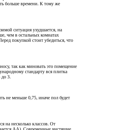
ить больше времени. К тому же
зимой ситуация ухудшается, на
ше, чем в остальных комнатах
Перед покупкой стоит убедиться, что
носу, так как миновать это помещение
дународному стандарту вся плитка
 до 3.
ь не меньше 0,75, иначе пол будет
я на несколько классов. От
чается АА). Современные чистящие