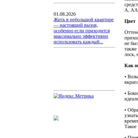
средс
А, АА
01.08.2026
Жить в небольшой квартире
Цвет
— настоящий вызов,
особенно если приходится
Оттен
максимально эффективно
прихо
использовать каждый...
не бы
также
лоск,
Как о
• Возь
вкрап
• Бок
идеал
• Обр
узнать
време
Такое 
• Про