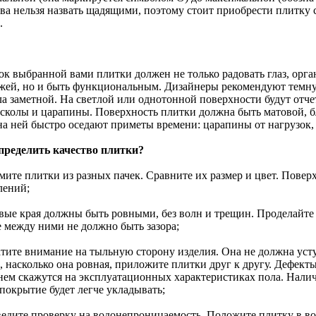
тва нельзя назвать щадящими, поэтому стоит приобрести плитку 
.
ок выбранной вами плитки должен не только радовать глаз, орг
жей, но и быть функциональным. Дизайнеры рекомендуют темную
ла заметной. На светлой или однотонной поверхности будут отче
 сколы и царапины. Поверхность плитки должна быть матовой, б
 на ней быстро оседают приметы времени: царапины от нагрузок
пределить качество плитки?
мите плитки из разных пачек. Сравните их размер и цвет. Повер
лений;
овые края должны быть ровными, без волн и трещин. Проделайте 
е между ними не должно быть зазора;
атите внимание на тыльную сторону изделия. Она не должна усту
, насколько она ровная, приложите плитки друг к другу. Дефект
нем скажутся на эксплуатационных характеристиках пола. Налич
покрытие будет легче укладывать;
ведите проверку на водонепроницаемость. Положите плитку в вод