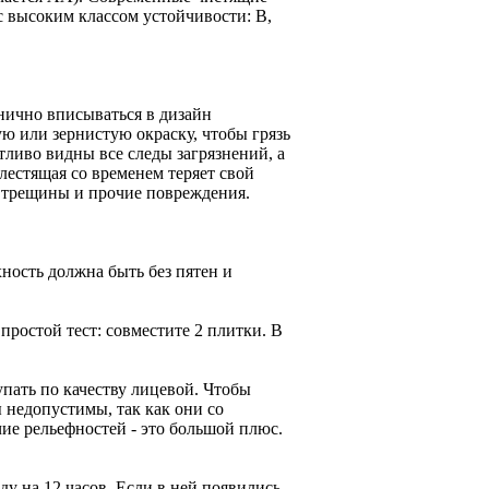
с высоким классом устойчивости: В,
анично вписываться в дизайн
 или зернистую окраску, чтобы грязь
тливо видны все следы загрязнений, а
лестящая со временем теряет свой
, трещины и прочие повреждения.
хность должна быть без пятен и
простой тест: совместите 2 плитки. В
пать по качеству лицевой. Чтобы
ы недопустимы, так как они со
ие рельефностей - это большой плюс.
у на 12 часов. Если в ней появились