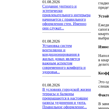
01.08.2026
гладко
Создание уютного и
приде
эстетически
привлекательного интерьера
Устой
начинается с правильного
оформления стен. Именно
Ежедн
они служат...
сапог
кварти
выбра
01.08.2026
Установка систем
Износ
вентиляции и
кондиционирования в
Напол
жилых домах является
в ква
важным аспектом
делитс
современного комфорта и
здоровья...
Коэфф
Это о
01.08.2026
слишк
В условиях городской жизни
террасы и балконы
Факто
превращаются в настоящие
оазисы уединения и уюта.
В зав
Правильное оформление...
миним