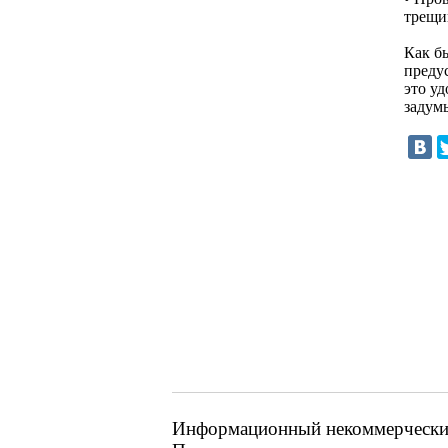
трещи
Как б
преду
это уд
задумы
Информационный некоммерческий 