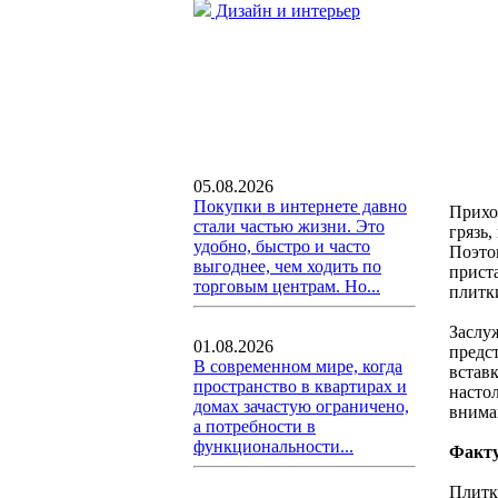
Дизайн и интерьер
05.08.2026
Покупки в интернете давно
Прихо
стали частью жизни. Это
грязь
удобно, быстро и часто
Поэто
выгоднее, чем ходить по
прист
торговым центрам. Но...
плитк
Заслу
01.08.2026
предс
В современном мире, когда
встав
пространство в квартирах и
настол
домах зачастую ограничено,
внима
а потребности в
функциональности...
Факт
Плитка