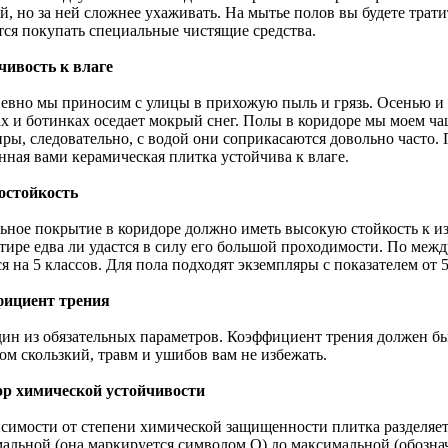
й, но за ней сложнее ухаживать. На мытье полов вы будете трат
тся покупать специальные чистящие средства.
чивость к влаге
евно мы приносим с улицы в прихожую пыль и грязь. Осенью и 
ах и ботинках оседает мокрый снег. Полы в коридоре мы моем ча
ры, следовательно, с водой они соприкасаются довольно часто. 
нная вами керамическая плитка устойчива к влаге.
остойкость
ьное покрытие в коридоре должно иметь высокую стойкость к из
ртире едва ли удастся в силу его большой проходимости. По меж
я на 5 классов. Для пола подходят экземпляры с показателем от 5
ициент трения
дин из обязательных параметров. Коэффициент трения должен быт
ом скользкий, травм и ушибов вам не избежать.
р химической устойчивости
исимости от степени химической защищенности плитка разделяетс
альной (она маркируется символом О) до максимальной (обозна