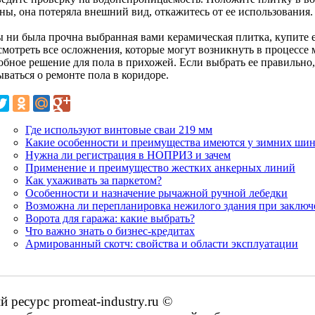
ны, она потеряла внешний вид, откажитесь от ее использования.
ы ни была прочна выбранная вами керамическая плитка, купите 
смотреть все осложнения, которые могут возникнуть в процессе 
обное решение для пола в прихожей. Если выбрать ее правильно,
ваться о ремонте пола в коридоре.
Где используют винтовые сваи 219 мм
Какие особенности и преимущества имеются у зимних ши
Нужна ли регистрация в НОПРИЗ и зачем
Применение и преимущество жестких анкерных линий
Как ухаживать за паркетом?
Особенности и назначение рычажной ручной лебедки
Возможна ли перепланировка нежилого здания при заключ
Ворота для гаража: какие выбрать?
Что важно знать о бизнес-кредитах
Армированный скотч: свойства и области эксплуатации
ресурс promeat-industry.ru ©